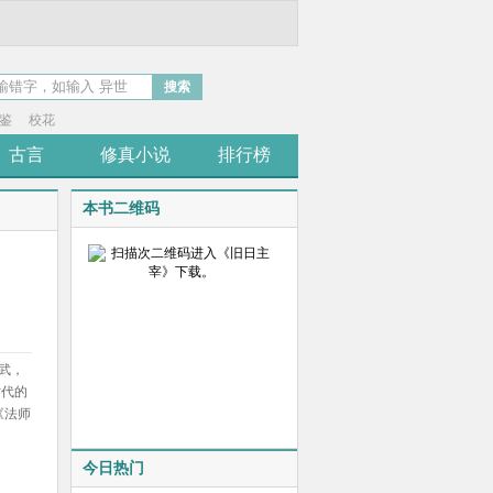
搜索
鉴
校花
古言
修真小说
排行榜
本书二维码
武，
时代的
《法师
今日热门