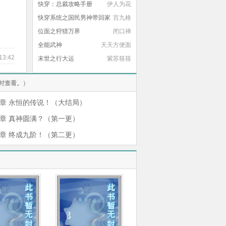
快穿：总裁攻略手册
伊人为花
快穿系统之国民男神带回家
宫九格
位面之狩猎万界
闭口禅
全能武神
天天方便面
13:42
末世之行大运
紫苏筱筱
时查看。）
3章 永恒的传说！（大结局）
0章 真神圆满？（第一更）
7章 终成九阶！（第二更）