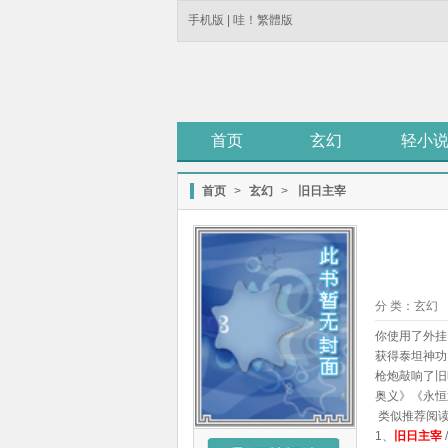
手机版
|
哇！繁體版
首页
玄幻
轻小
首页
>
玄幻
>
旧日主宰
分 类：
玄幻
你使用了外挂
获得泰坦神功
枪炮敲响了旧
奥义》《永恒
类似推荐阅
1、
旧日主宰