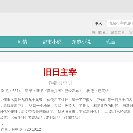
书名
热门搜素：
完美世界
宝
说
幻情
都市小说
穿越小说
现言
旧日主宰
作者:月中阴
浏 览：
6614
章 节：
新书《怪异拼图》已经发布！
状 态：
已完结
，催眠术提升九百九十九级。 你使用了外挂，融合了巨熊功、巨鲸功等一百八十门古
，觉醒泰坦巨力。 这是一个枪炮、古武、改造人、半兽人、邪灵并存的时代。 当新
时代的丧钟，唐文带着外挂降临了。 我从旧日来，主宰新时代！ …… 老月已经完本
武道》《长生种》皆是精品，老月出品，必属精品！
读：
/ 作者：月中阴 （20 10:12）