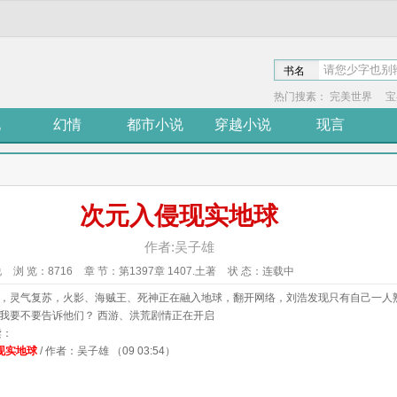
书名
热门搜素：
完美世界
宝
说
幻情
都市小说
穿越小说
现言
次元入侵现实地球
作者:吴子雄
说
浏 览：
8716
章 节：
第1397章 1407.土著
状 态：
连载中
，灵气复苏，火影、海贼王、死神正在融入地球，翻开网络，刘浩发现只有自己一人
我要不要告诉他们？ 西游、洪荒剧情正在开启
读：
现实地球
/ 作者：吴子雄 （09 03:54）