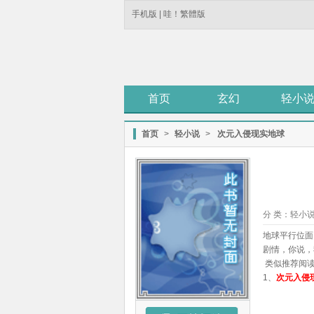
手机版
|
哇！繁體版
首页
玄幻
轻小
首页
>
轻小说
>
次元入侵现实地球
分 类：
轻小
地球平行位面
剧情，你说，
类似推荐阅
1、
次元入侵