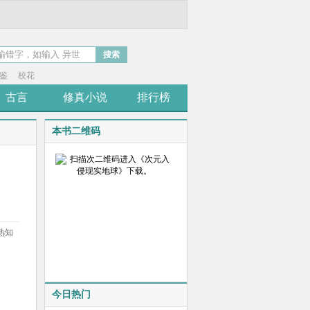
搜索
鉴
校花
古言
修真小说
排行榜
本书二维码
熟知
今日热门