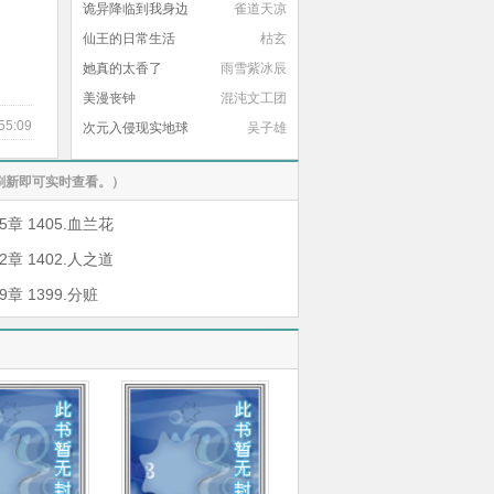
诡异降临到我身边
雀道天凉
仙王的日常生活
枯玄
她真的太香了
雨雪紫冰辰
美漫丧钟
混沌文工团
55:09
次元入侵现实地球
吴子雄
刷新即可实时查看。）
5章 1405.血兰花
2章 1402.人之道
9章 1399.分赃